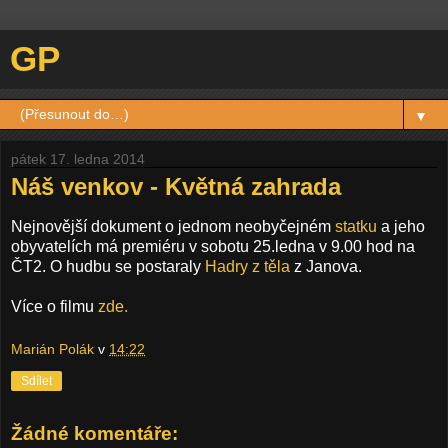
GP
▼
pátek 17. ledna 2014
Náš venkov - Květná zahrada
Nejnovější dokument o jednom neobyčejném
statku
a jeho
obyvatelích má premiéru v sobotu 25.ledna v 9.00 hod na
ČT2. O hudbu se postaraly
Hadry z těla
z Janova.
Více o filmu
zde.
Marián Polák
v
14:22
Sdílet
Žádné komentáře: