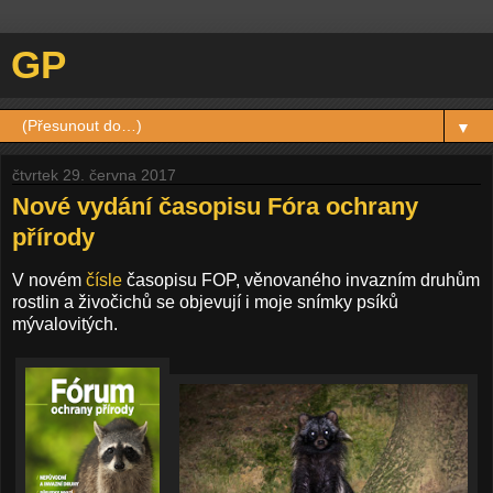
GP
▼
čtvrtek 29. června 2017
Nové vydání časopisu Fóra ochrany
přírody
V novém
čísle
časopisu FOP, věnovaného invazním druhům
rostlin a živočichů se objevují i moje snímky psíků
mývalovitých.