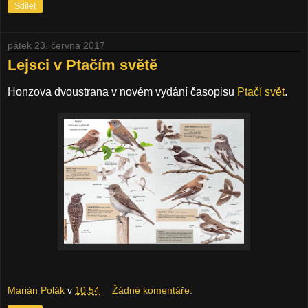
Sdílet
pátek 23. června 2017
Lejsci v Ptačím světě
Honzova dvoustrana v novém vydání časopisu
Ptačí svět
.
Marián Polák
v
10:54
Žádné komentáře: