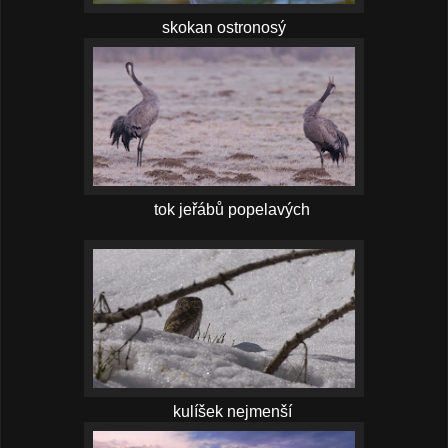
skokan ostronosý
tok jeřábů popelavých
kulíšek nejmenší