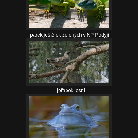
párek ještěrek zelených v NP Podyjí
jeřábek lesní