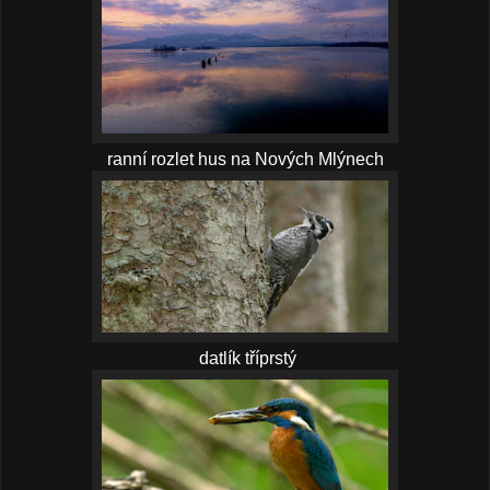
ranní rozlet hus na Nových Mlýnech
datlík tříprstý