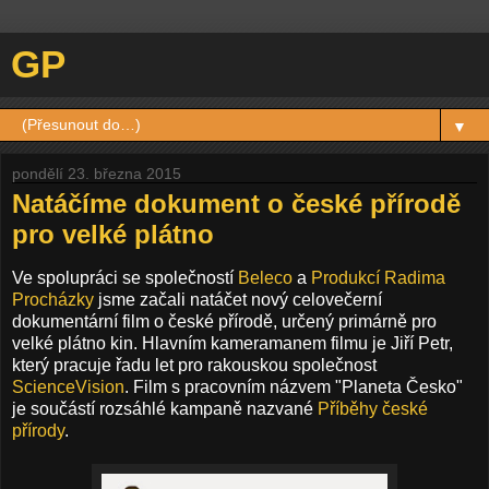
GP
▼
pondělí 23. března 2015
Natáčíme dokument o české přírodě
pro velké plátno
Ve spolupráci se společností
Beleco
a
Produkcí Radima
Procházky
jsme začali natáčet nový celovečerní
dokumentární film o české přírodě, určený primárně pro
velké plátno kin. Hlavním kameramanem filmu je Jiří Petr,
který pracuje řadu let pro rakouskou společnost
ScienceVision
. Film s pracovním názvem "Planeta Česko"
je součástí rozsáhlé kampaně nazvané
Příběhy české
přírody
.