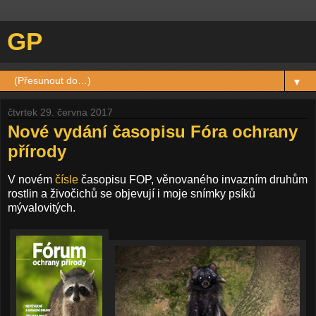
GP
▼
čtvrtek 29. června 2017
Nové vydání časopisu Fóra ochrany
přírody
V novém
čísle
časopisu FOP, věnovaného invazním druhům
rostlin a živočichů se objevují i moje snímky psíků
mývalovitých.