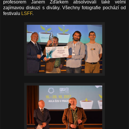
profesorem Janem Žďárkem absolvovali také velmi
zajímavou diskuzi s diváky. Všechny fotografie pochází od
festivalu
LSFF
.