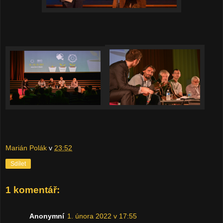
Marián Polák
v
23:52
Sdílet
1 komentář:
Anonymní
1. února 2022 v 17:55