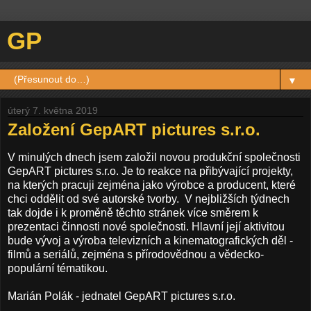
GP
▼
úterý 7. května 2019
Založení GepART pictures s.r.o.
V minulých dnech jsem založil novou produkční společnosti
GepART pictures s.r.o. Je to reakce na přibývající projekty,
na kterých pracuji zejména jako výrobce a producent, které
chci oddělit od své autorské tvorby. V nejbližších týdnech
tak dojde i k proměně těchto stránek více směrem k
prezentaci činnosti nové společnosti. Hlavní její aktivitou
bude vývoj a výroba televizních a kinematografických děl -
filmů a seriálů, zejména s přírodovědnou a vědecko-
populární tématikou.
Marián Polák - jednatel GepART pictures s.r.o.