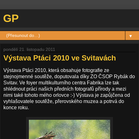
GP
▼
pondělí 21. listopadu 2011
Výstava Ptáci 2010 ve Svitavách
Výstava Ptáci 2010, která obsahuje fotografie ze
stejnojmenné soutěže, doputovala díky ZO ČSOP Rybák do
Svitav. Ve foyer multikulturního centra Fabrika lze tak
shlédnout práci našich předních fotografů přírody a mezi
nimi také tohoto mého orlovce :-) Výstava je zapůjčena od
vyhlašovatele soutěže, přerovského muzea a potrvá do
konce roku.